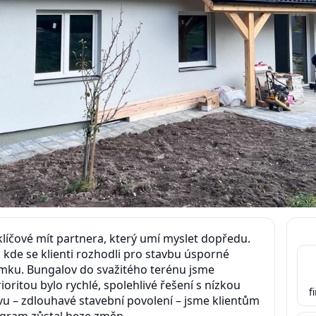
klíčové mít partnera, který umí myslet dopředu.
h, kde se klienti rozhodli pro stavbu úsporné
ku. Bungalov do svažitého terénu jsme
ioritou bylo rychlé, spolehlivé řešení s nízkou
f
vu – zdlouhavé stavební povolení – jsme klientům
gram zůstal beze změn. .