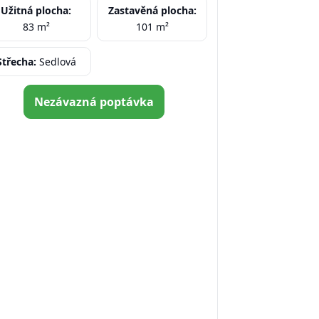
Užitná plocha:
Zastavěná plocha:
83 m²
101 m²
Střecha:
Sedlová
Nezávazná poptávka