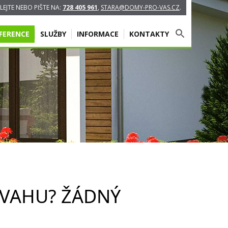
EJTE NEBO PIŠTE NA:
728 405 961
,
STARA@DOMY-PRO-VAS.CZ
.
FERENCE
SLUŽBY
INFORMACE
KONTAKTY
SVAHU? ŽÁDNÝ