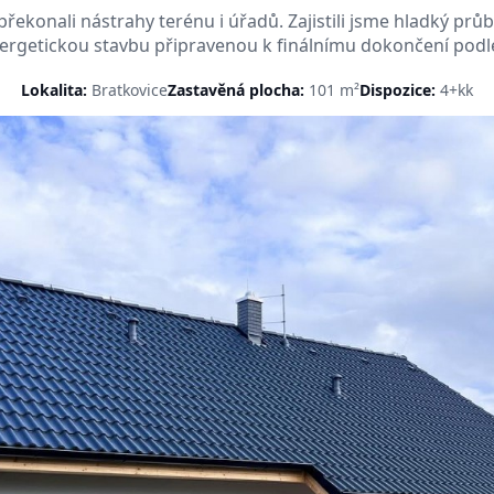
řekonali nástrahy terénu i úřadů. Zajistili jsme hladký průb
nergetickou stavbu připravenou k finálnímu dokončení podle
Lokalita:
Bratkovice
Zastavěná plocha:
101 m²
Dispozice:
4+kk