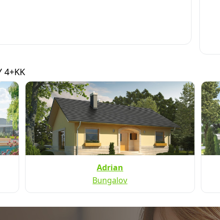
 4+KK
Adrian
Bungalov