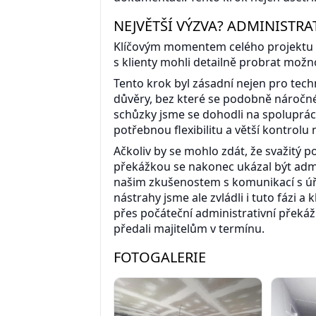
NEJVĚTŠÍ VÝZVA? ADMINISTRATI
Klíčovým momentem celého projektu 
s klienty mohli detailně probrat možno
Tento krok byl zásadní nejen pro tech
důvěry, bez které se podobně náročné p
schůzky jsme se dohodli na spoluprác
potřebnou flexibilitu a větší kontrolu
Ačkoliv by se mohlo zdát, že svažitý
překážkou se nakonec ukázal být admi
našim zkušenostem s komunikací s úřad
nástrahy jsme ale zvládli i tuto fázi a kl
přes počáteční administrativní překá
předali majitelům v termínu.
FOTOGALERIE