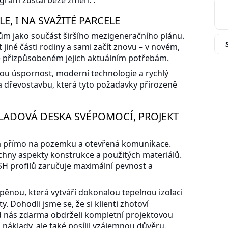
E, I NA SVAŽITÉ PARCELE
í dům jako součást širšího mezigeneračního plánu.
jiné části rodiny a sami začít znovu – v novém,
 přizpůsobeném jejich aktuálním potřebám.
kou úspornost, moderní technologie a rychlý
a dřevostavbu, která tyto požadavky přirozeně
LADOVÁ DESKA SVÉPOMOCÍ, PROJEKT
a přímo na pozemku a otevřená komunikace.
echny aspekty konstrukce a použitých materiálů.
SH profilů zaručuje maximální pevnost a
 pěnou, která vytváří dokonalou tepelnou izolaci
. Dohodli jsme se, že si klienti zhotoví
d nás zdarma obdrželi kompletní projektovou
 náklady, ale také posílil vzájemnou důvěru.