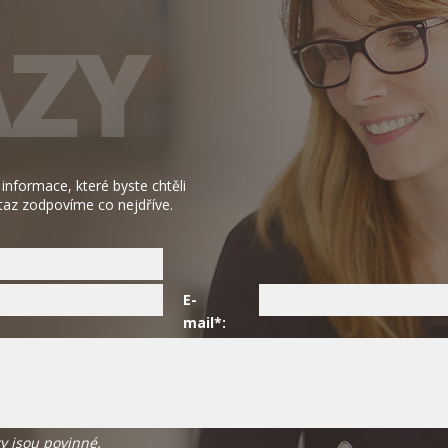
 informace, které byste chtěli
taz zodpovíme co nejdříve.
E-
mail*:
y jsou povinné.