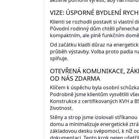
VIZE: ÚSPORNÉ BYDLENÍ RYCHL
Klienti se rozhodli postavit si vlastn
Původní rodinný dům chtěli přenechat 
kompaktním, ale plně funkčním domě
Od začátku kladli důraz na energetic
průběh výstavby. Volba proto padla n
splňuje.
OTEVŘENÁ KOMUNIKACE, ZÁK
OD NÁS ZDARMA
Klíčem k úspěchu byla osobní schůzk
Podrobně jsme klientům vysvětlili vš
Konstrukce z certifikovaných KVH a B
životnost.
Stěny a strop jsme izolovali stříkanou
domu a minimalizuje energetické ztráty
základovou desku svépomocí, k níž o
dokumentaci. Tento krok nejen ušetřil