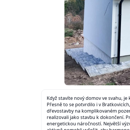
Když stavíte nový domov ve svahu, je 
Přesně to se potvrdilo i v Bratkovicíc
dřevostavby na komplikovaném pozem
realizovali jako stavbu k dokončení. Pr
energetickou náročností. Největší výz
aktivně pomohli vyřešit, aby harmono