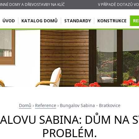
INNÉ DOMY A DŘEVOSTAVBY NA KLÍČ
V PŘÍPADĚ DOTAZŮ VOL
ÚVOD
KATALOG DOMŮ
STANDARDY
KONSTRUKCE
RE
Domů
›
Reference
›
Bungalov Sabina - Bratkovice
ALOVU SABINA: DŮM NA 
PROBLÉM.